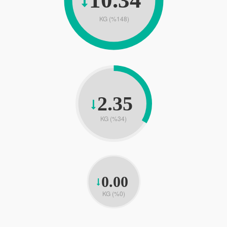
KG (%148)
2.35
KG (%34)
0.00
KG (%0)