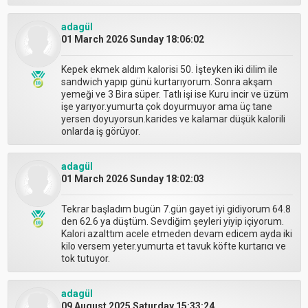
adagül
01 March 2026 Sunday 18:06:02
Kepek ekmek aldım kalorisi 50. İşteyken iki dilim ile
sandwich yapıp günü kurtarıyorum. Sonra akşam
yemeği ve 3 Bira süper. Tatlı işi ise Kuru incir ve üzüm
işe yarıyor.yumurta çok doyurmuyor ama üç tane
yersen doyuyorsun.karides ve kalamar düşük kalorili
onlarda iş görüyor.
adagül
01 March 2026 Sunday 18:02:03
Tekrar başladım bugün 7.gün gayet iyi gidiyorum 64.8
den 62.6 ya düştüm. Sevdiğim şeyleri yiyip içiyorum.
Kalori azalttım acele etmeden devam edicem ayda iki
kilo versem yeter.yumurta et tavuk köfte kurtarıcı ve
tok tutuyor.
adagül
09 August 2025 Saturday 15:33:24