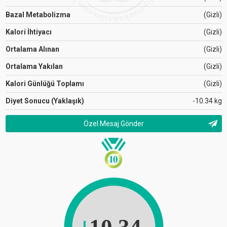
Bazal Metabolizma
(Gizli)
Kalori İhtiyacı
(Gizli)
Ortalama Alınan
(Gizli)
Ortalama Yakılan
(Gizli)
Kalori Günlüğü Toplamı
(Gizli)
Diyet Sonucu (Yaklaşık)
-10.34 kg
Özel Mesaj Gönder
10.34