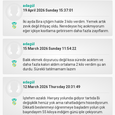
adagül
19 April 2026 Sunday 15:37:01
İki ayda Bira içtiğim halde 3 kilo verdim. Yemek artık
zevk değil ihtiyaç oldu. Neredeyse hiç acıkmıyorum
eğer içkiye kısıtlama getirirsem daha fazla zayıflarım.
adagül
15 March 2026 Sunday 11:54:22
Balık ekmek doyurucu değil kısa sürede acıktım ve
daha fazla kalori aldım.ortalama 2 kilo verdim şu an
durdu. Sürekli tatılmamam lazım
adagül
12 March 2026 Thursday 20:31:49
İştehım azaldı. Hwrşey yolunda gidiyor tartıda Bi
değişiklik henüz yok ama rahatladığımı hissediyorum.
Dikkatli beslenmeyi öğrenmeye başladım yolun çok
başındayım 55 kiloya indiğim günü iple çekiyorum.