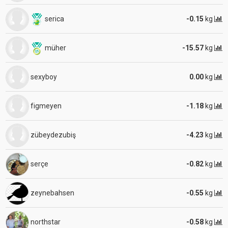
serica
-0.15
kg
müher
-15.57
kg
sexyboy
0.00
kg
figmeyen
-1.18
kg
zübeydezubiş
-4.23
kg
serçe
-0.82
kg
zeynebahsen
-0.55
kg
northstar
-0.58
kg