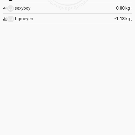
sexyboy
0.00
kg
figmeyen
-1.18
kg