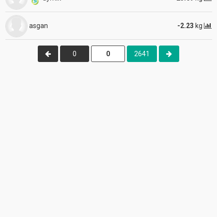
asgan
-2.23
kg
0
2641