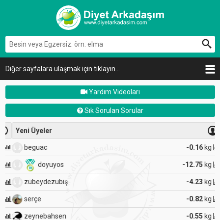
Diğer sayfalara ulaşmak için tıklayın...
Yardım Videoları
Sık Sorulan Sorular
Yeni Üyeler
beguac
-0.16
kg
doyuyos
-12.75
kg
zübeydezubiş
-4.23
kg
serçe
-0.82
kg
zeynebahsen
-0.55
kg