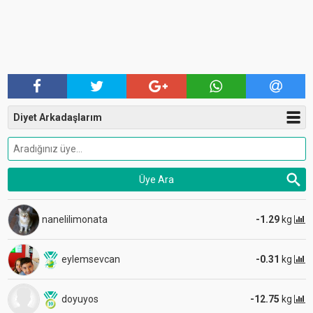
Diyet Arkadaşlarım
nanelilimonata
-1.29
kg
eylemsevcan
-0.31
kg
doyuyos
-12.75
kg