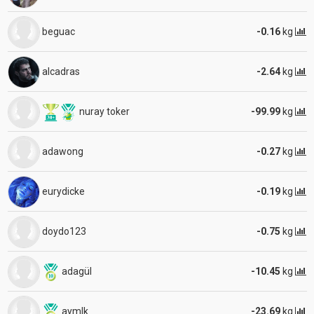
beguac
-0.16
kg
alcadras
-2.64
kg
nuray toker
-99.99
kg
adawong
-0.27
kg
eurydicke
-0.19
kg
doydo123
-0.75
kg
adagül
-10.45
kg
aymlk
-23.69
kg