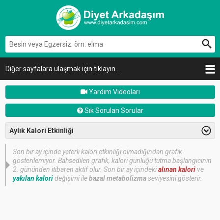
Diğer sayfalara ulaşmak için tıklayın...
Yardım Videoları
Sık Sorulan Sorular
Aylık Kalori Etkinliği
Son bir ay içinde yeterli kalori etkinliği olmadığından grafik
gösterilemiyor. Bahsedilen grafik, kalori günlüğü tutma başlangıcının
2. gününden itibaren aktif olur. Son bir ay içindeki
alınan kalori
ve
yakılan kalori
değişimi ile
bazal metabolizma
seviyesini gösterir.