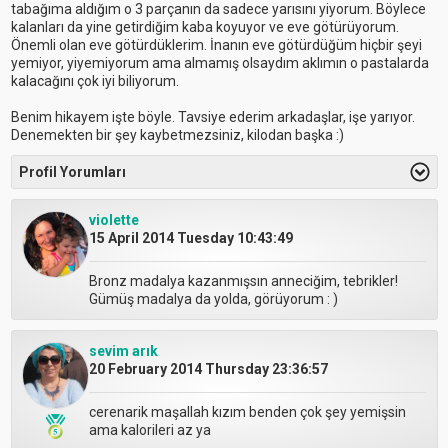
tabağıma aldığım o 3 parçanın da sadece yarısını yiyorum. Böylece
kalanları da yine getirdiğim kaba koyuyor ve eve götürüyorum.
Önemli olan eve götürdüklerim. İnanın eve götürdüğüm hiçbir şeyi
yemiyor, yiyemiyorum ama almamış olsaydım aklımın o pastalarda
kalacağını çok iyi biliyorum.
Benim hikayem işte böyle. Tavsiye ederim arkadaşlar, işe yarıyor.
Denemekten bir şey kaybetmezsiniz, kilodan başka :)
Profil Yorumları
violette
15 April 2014 Tuesday 10:43:49
Bronz madalya kazanmışsın anneciğim, tebrikler!
Gümüş madalya da yolda, görüyorum : )
sevim arık
20 February 2014 Thursday 23:36:57
cerenarik maşallah kızım benden çok şey yemişsin
ama kalorileri az ya