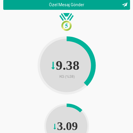
Özel Mesaj Gönder
9.38
KG (%38)
3.09