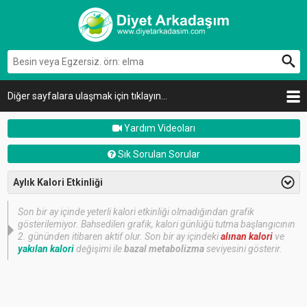
Diğer sayfalara ulaşmak için tıklayın...
Yardım Videoları
Sık Sorulan Sorular
Aylık Kalori Etkinliği
Son bir ay içinde yeterli kalori etkinliği olmadığından grafik
gösterilemiyor. Bahsedilen grafik, kalori günlüğü tutma başlangıcının
2. gününden itibaren aktif olur. Son bir ay içindeki
alınan kalori
ve
yakılan kalori
değişimi ile
bazal metabolizma
seviyesini gösterir.