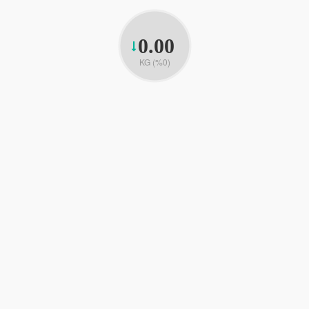
0.00
KG (%0)