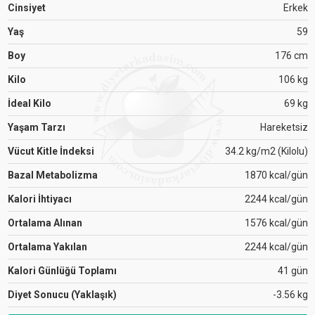
Cinsiyet
Erkek
Yaş
59
Boy
176 cm
Kilo
106 kg
İdeal Kilo
69 kg
Yaşam Tarzı
Hareketsiz
Vücut Kitle İndeksi
34.2 kg/m2 (Kilolu)
Bazal Metabolizma
1870 kcal/gün
Kalori İhtiyacı
2244 kcal/gün
Ortalama Alınan
1576 kcal/gün
Ortalama Yakılan
2244 kcal/gün
Kalori Günlüğü Toplamı
41 gün
Diyet Sonucu (Yaklaşık)
-3.56 kg