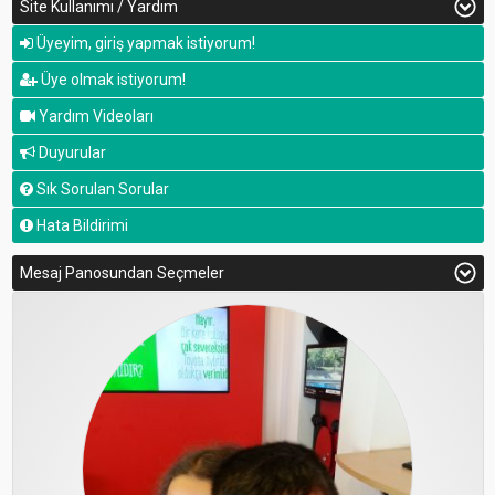
Site Kullanımı / Yardım
Üyeyim, giriş yapmak istiyorum!
Üye olmak istiyorum!
Yardım Videoları
Duyurular
Sık Sorulan Sorular
Hata Bildirimi
Mesaj Panosundan Seçmeler