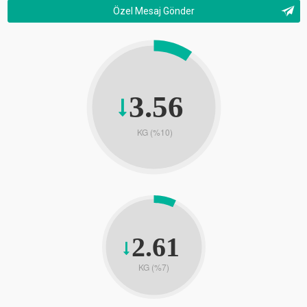
Özel Mesaj Gönder
3.56
KG (%10)
2.61
KG (%7)