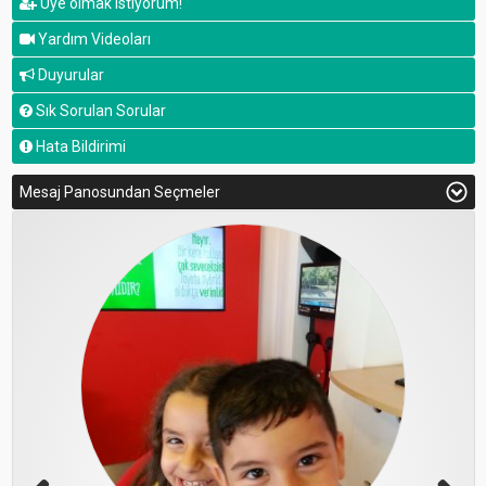
Üye olmak istiyorum!
Yardım Videoları
Duyurular
Sık Sorulan Sorular
Hata Bildirimi
Mesaj Panosundan Seçmeler