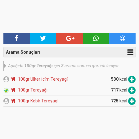
Arama Sonuçları
Aşağıda
100gr Tereyağı
için
3
arama sonucu görüntüleniyor.
100gr Ulker İci̇m Tereyagi̇
530
kcal
100gr Tereyağı
717
kcal
100gr Kebi̇r Tereyagi̇
725
kcal