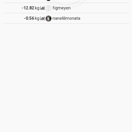
figmeyen
-1.18
kg
nanelilimonata
-1.53
kg