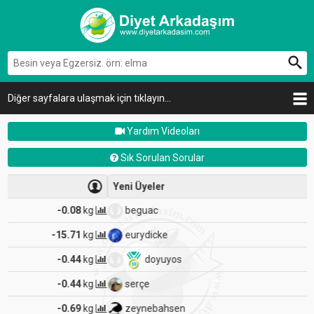
Diğer sayfalara ulaşmak için tıklayın...
Yardım Videoları
Sık Sorulan Sorular
Yeni Üyeler
beguac
-0.08
kg
eurydicke
-0.44
kg
doyuyos
-12.82
kg
serçe
-0.82
kg
zeynebahsen
-0.56
kg