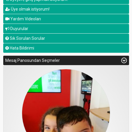
Üye olmak istiyorum!
Yardım Videoları
Duyurular
Sık Sorulan Sorular
Hata Bildirimi
Mesaj Panosundan Seçmeler