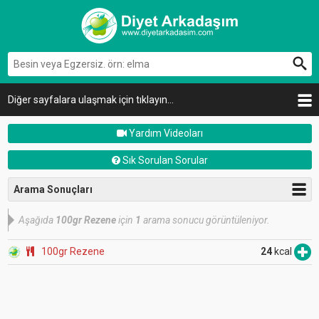
Diğer sayfalara ulaşmak için tıklayın...
Yardım Videoları
Sık Sorulan Sorular
Arama Sonuçları
Aşağıda
100gr Rezene
için
1
arama sonucu görüntüleniyor.
100gr Rezene
24
kcal