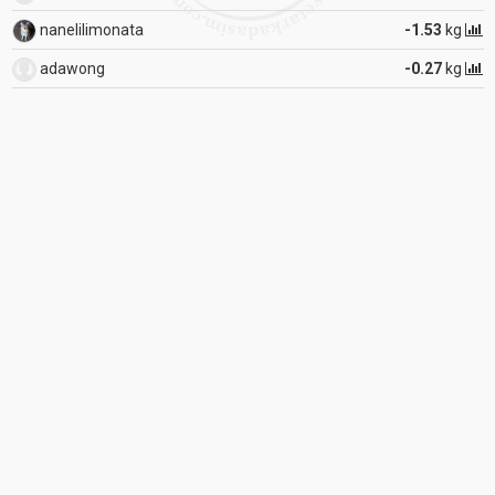
nanelilimonata
-1.53
kg
adawong
-0.27
kg