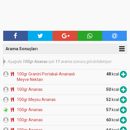
Arama Sonuçları
Aşağıda
100gr Ananas
için
11
arama sonucu görüntüleniyor.
100gr Grani̇ni̇ Portakal-Ananaslı
48
kcal
Meyve Nektarı
100gr Ananas
50
kcal
100gr Meysu Ananas
52
kcal
100gr Ananas
57
kcal
100gr Ananas
60
kcal
100gr Ananas
64
kcal