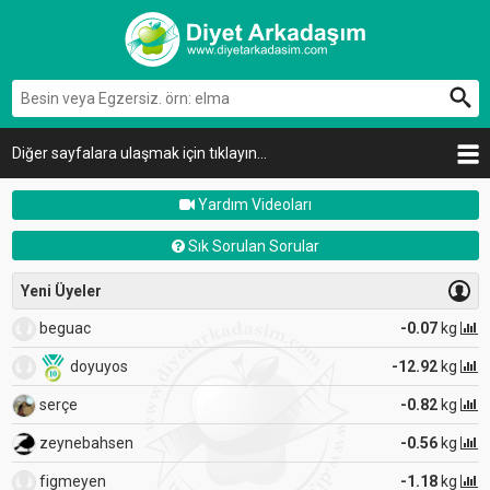
Diğer sayfalara ulaşmak için tıklayın...
Yardım Videoları
Sık Sorulan Sorular
Yeni Üyeler
beguac
-0.07
kg
doyuyos
-12.92
kg
serçe
-0.82
kg
zeynebahsen
-0.56
kg
figmeyen
-1.18
kg