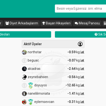
r
Diyet Arkadaşlarım
Başarı Hikayeleri
Mesaj Panosu
deoları
Sık S
Yeni Üyeler
Dikkat Çeke
-0.59
kg
beguac
-0.07
kg
mühe
-0.07
kg
doyuyos
-12.65
kg
doyu
-2.64
kg
zübeydezubiş
-4.23
kg
-0.56
kg
serçe
-0.82
kg
-12.65
kg
zeynebahsen
-0.56
kg
-1.41
kg
sexyboy
0.00
kg
-0.31
kg
figmeyen
-1.18
kg