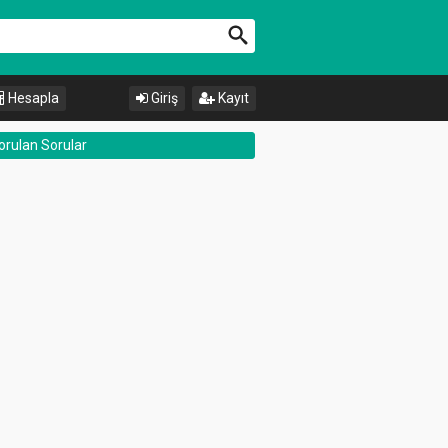
Hesapla
Giriş
Kayıt
orulan Sorular
nler
Aktif Üyeler
r
-15.57
kg
northstar
-0.59
kg
yos
-12.65
kg
beguac
-0.07
kg
alcadras
-2.64
kg
zeynebahsen
-0.56
kg
doyuyos
-12.65
kg
nanelilimonata
-1.41
kg
eylemsevcan
-0.31
kg