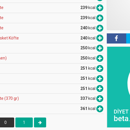
fte
239
kcal
fte
239
kcal
fte
240
kcal
i̇sket Köfte
240
kcal
250
kcal
şen)
250
kcal
251
kcal
251
kcal
251
kcal
fte (370 gr)
337
kcal
361
kcal
0
1