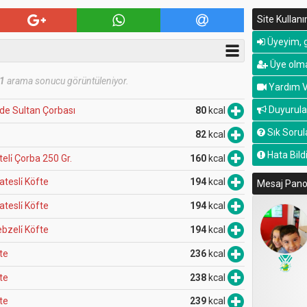
Site Kullan
Üyeyim, g
Üye olma
1
arama sonucu görüntüleniyor.
Yardım V
Duyurula
li̇de Sultan Çorbası
80
kcal
Sık Sorul
82
kcal
Hata Bildi
teli̇ Çorba 250 Gr.
160
kcal
atesli̇ Köfte
194
kcal
Mesaj Pan
atesli̇ Köfte
194
kcal
ebzeli̇ Köfte
194
kcal
fte
236
kcal
fte
238
kcal
fte
239
kcal