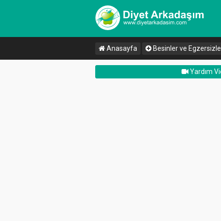
Anasayfa
Besinler ve Egzersizle
Yardım Vi
Dikkat Çekenler
Aktif Üyeler
müher
-15.57
kg
northstar
doyuyos
-12.65
kg
beguac
alcadras
zeynebahsen
doyuyos
nanelilimonata
eylemsevcan