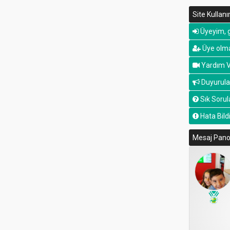
Site Kullan
Üyeyim, g
Üye olma
Yardım V
Duyurula
Sık Sorul
Hata Bildi
Mesaj Pan