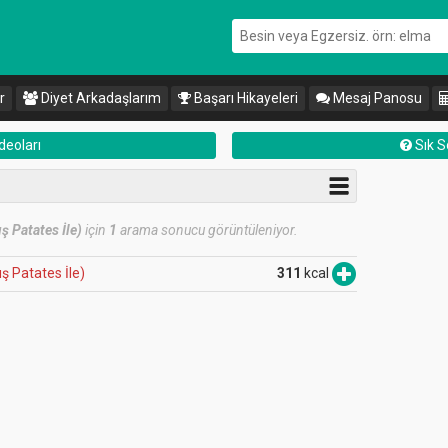
r
Diyet Arkadaşlarım
Başarı Hikayeleri
Mesaj Panosu
deoları
Sık S
ş Patates İle)
için
1
arama sonucu görüntüleniyor.
ş Patates İle)
311
kcal