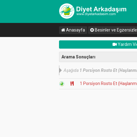
Anasayfa
Besinler ve Egzersizle
Yardım Vi
Arama Sonuçları
Aşağıda
1 Porsi̇yon Rosto Et (Haşlanmı
1 Porsi̇yon Rosto Et (Haşlanmı