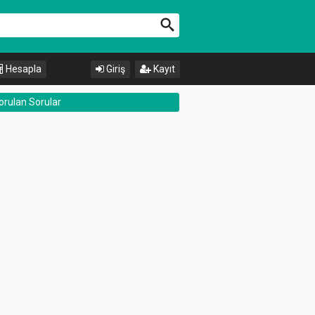
Hesapla
Giriş
Kayıt
orulan Sorular