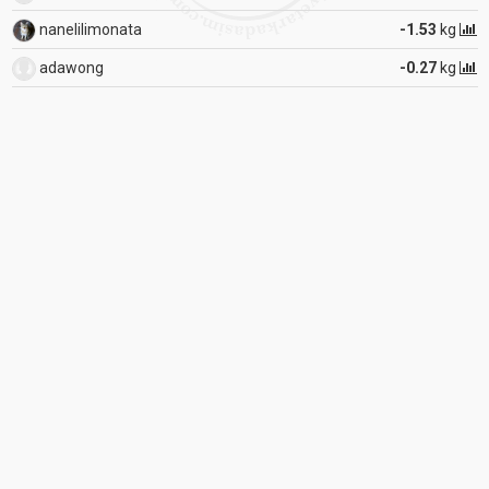
nanelilimonata
-1.53
kg
adawong
-0.27
kg