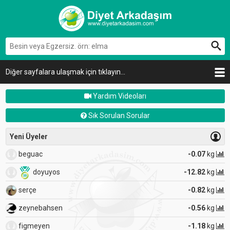
Diğer sayfalara ulaşmak için tıklayın...
Yardım Videoları
Sık Sorulan Sorular
Yeni Üyeler
beguac
-0.07
kg
doyuyos
-12.82
kg
serçe
-0.82
kg
zeynebahsen
-0.56
kg
figmeyen
-1.18
kg