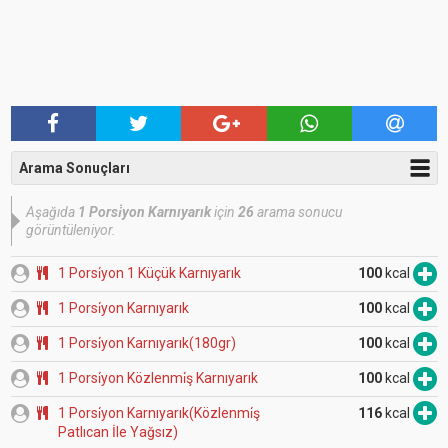
Arama Sonuçları
Aşağıda
1 Porsi̇yon Karnıyarık
için
26
arama sonucu
görüntüleniyor.
1 Porsi̇yon 1 Küçük Karnıyarık
100
kcal
1 Porsi̇yon Karnıyarık
100
kcal
1 Porsi̇yon Karnıyarık(180gr)
100
kcal
1 Porsi̇yon Közlenmi̇ş Karnıyarık
100
kcal
1 Porsi̇yon Karnıyarık(Közlenmi̇ş
116
kcal
Patlıcan İle Yağsız)