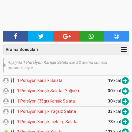
Arama Sonuçları
Aşağıda
1 Porsi̇yon Karışık Salata
için
22
arama sonucu
görüntüleniyor.
1 Porsi̇yon Kari̇si̇k Salata
19
kcal
1 Porsi̇yon Karışık Salata (Yağsız)
30
kcal
1 Porsi̇yon (35gr) Karışık Salata
30
kcal
1 Porsi̇yon Karışık Yağsız Salata
33
kcal
1 Porsi̇yon Karışık İceberg Salata
78
kcal
1 Porsi̇yon Karışık Salata
123
kcal