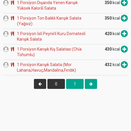
1 Porsi̇yon Dışarıda Yenen Karışık
350
kcal
Yüksek Kalori̇li̇ Salata
1 Porsi̇yon Ton Balıklı Karışık Salata
350
kcal
(Yağsız)
1 Porsi̇yon İsli̇ Peyni̇rli̇ Kuru Domatesli̇
420
kcal
Karışık Salata
1 Porsi̇yon Karışık Kış Salatası (Chi̇a
430
kcal
Tohumlu)
1 Porsi̇yon Karışık Salata (Mor
432
kcal
Lahana,Havuç,Mandali̇na,Fındık)
0
1