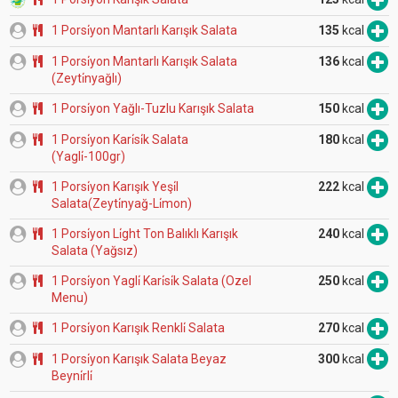
1 Porsi̇yon Mantarlı Karışık Salata
135
kcal
1 Porsi̇yon Mantarlı Karışık Salata
136
kcal
(Zeyti̇nyağlı)
1 Porsi̇yon Yağlı-Tuzlu Karışık Salata
150
kcal
1 Porsi̇yon Kari̇si̇k Salata
180
kcal
(Yagli̇-100gr)
1 Porsi̇yon Karışık Yeşi̇l
222
kcal
Salata(Zeyti̇nyağ-Li̇mon)
1 Porsi̇yon Li̇ght Ton Balıklı Karışık
240
kcal
Salata (Yağsız)
1 Porsi̇yon Yagli̇ Kari̇si̇k Salata (Ozel
250
kcal
Menu)
1 Porsi̇yon Karışık Renkli̇ Salata
270
kcal
1 Porsi̇yon Karışık Salata Beyaz
300
kcal
Beyni̇rli̇