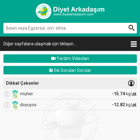
Diğer sayfalara ulaşmak için tıklayın...
Yardım Videoları
Sık Sorulan Sorular
Dikkat Çekenler
müher
-15.74
kg
doyuyos
-12.82
kg