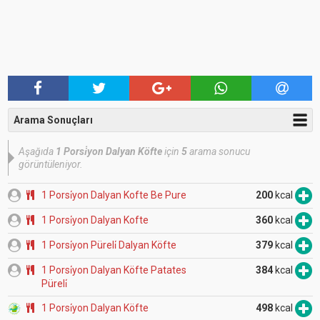
Arama Sonuçları
Aşağıda
1 Porsi̇yon Dalyan Köfte
için
5
arama sonucu
görüntüleniyor.
1 Porsi̇yon Dalyan Kofte Be Pure
200
kcal
1 Porsi̇yon Dalyan Kofte
360
kcal
1 Porsi̇yon Püreli̇ Dalyan Köfte
379
kcal
1 Porsi̇yon Dalyan Köfte Patates
384
kcal
Püreli̇
1 Porsi̇yon Dalyan Köfte
498
kcal