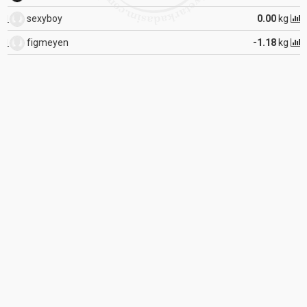
sexyboy
0.00
kg
figmeyen
-1.18
kg