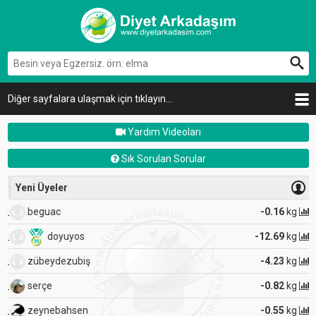
Diğer sayfalara ulaşmak için tıklayın...
Yardım Videoları
Sık Sorulan Sorular
Yeni Üyeler
beguac
-0.16
kg
doyuyos
-12.69
kg
zübeydezubiş
-4.23
kg
serçe
-0.82
kg
zeynebahsen
-0.55
kg