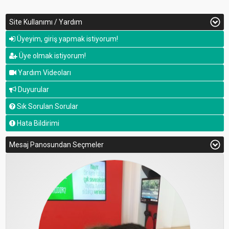
Site Kullanımı / Yardım
Üyeyim, giriş yapmak istiyorum!
Üye olmak istiyorum!
Yardım Videoları
Duyurular
Sık Sorulan Sorular
Hata Bildirimi
Mesaj Panosundan Seçmeler