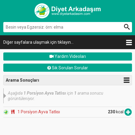
Diğer sayfalara ulaşmak için tıklayın...
Yardım Videoları
Sık Sorulan Sorular
Arama Sonuçları
Aşağıda
1 Porsi̇yon Ayva Tatlısı
için
1
arama sonucu
görüntüleniyor.
1 Porsi̇yon Ayva Tatlısı
230
kcal