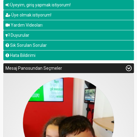
Üyeyim, giriş yapmak istiyorum!
Üye olmak istiyorum!
Yardım Videoları
Duyurular
Sık Sorulan Sorular
Hata Bildirimi
Mesaj Panosundan Seçmeler