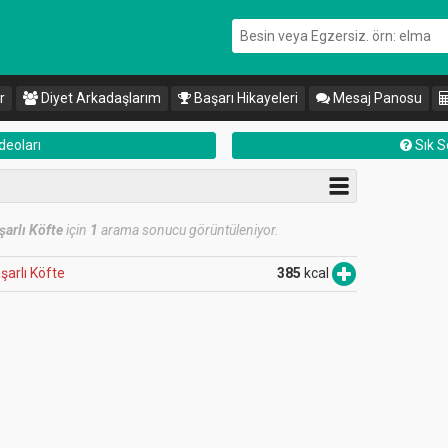
r
Diyet Arkadaşlarım
Başarı Hikayeleri
Mesaj Panosu
deoları
Sık S
şarlı Köfte
için
1
arama sonucu görüntüleniyor.
şarlı Köfte
385
kcal