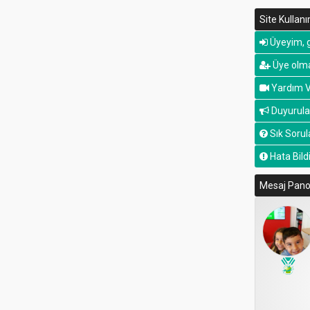
Site Kullan
Üyeyim, g
Üye olma
Yardım V
Duyurula
Sık Sorul
Hata Bildi
Mesaj Pan