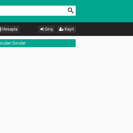
Hesapla
Giriş
Kayıt
orulan Sorular