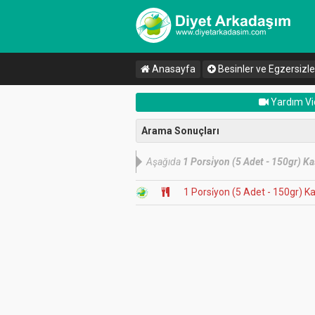
Anasayfa
Besinler ve Egzersizle
Yardım Vi
Arama Sonuçları
Aşağıda
1 Porsi̇yon (5 Adet - 150gr) Ka
1 Porsi̇yon (5 Adet - 150gr) Ka