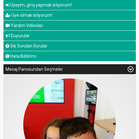
Üyeyim, giriş yapmak istiyorum!
Üye olmak istiyorum!
Yardım Videoları
Duyurular
Sık Sorulan Sorular
Hata Bildirimi
Mesaj Panosundan Seçmeler