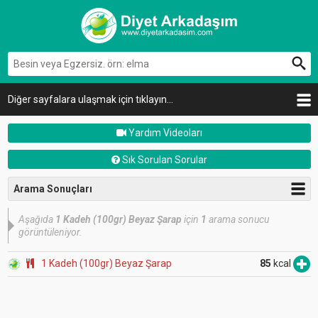
Diğer sayfalara ulaşmak için tıklayın...
Yardım Videoları
Sık Sorulan Sorular
Arama Sonuçları
Aşağıda
1 Kadeh (100gr) Beyaz Şarap
için
1
arama sonucu
görüntüleniyor.
1 Kadeh (100gr) Beyaz Şarap
85
kcal