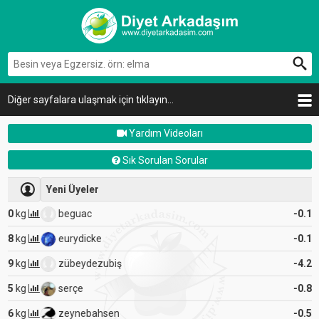
Diğer sayfalara ulaşmak için tıklayın...
Yardım Videoları
Sık Sorulan Sorular
Yeni Üyeler
beguac
-0.16
kg
eurydicke
-0.19
kg
zübeydezubiş
-4.23
kg
serçe
-0.82
kg
zeynebahsen
-0.55
kg