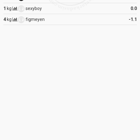
sexyboy
0.00
kg
figmeyen
-1.18
kg