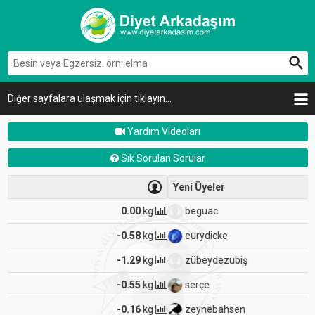
Diğer sayfalara ulaşmak için tıklayın...
Yardım Videoları
Sık Sorulan Sorular
Yeni Üyeler
beguac
-0.16
kg
eurydicke
-0.19
kg
zübeydezubiş
-4.23
kg
serçe
-0.82
kg
zeynebahsen
-0.55
kg