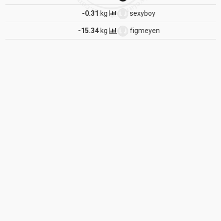
sexyboy
0.00
kg
figmeyen
-1.18
kg