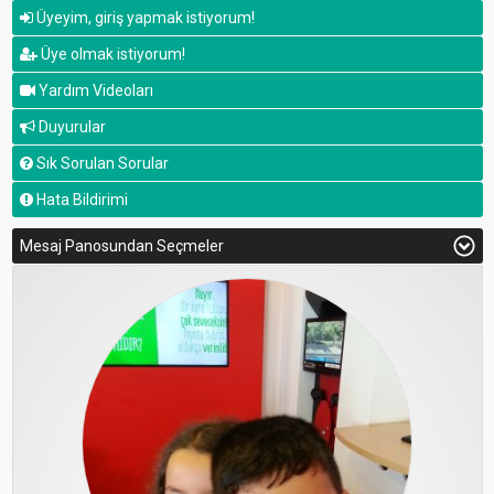
Üyeyim, giriş yapmak istiyorum!
Üye olmak istiyorum!
Yardım Videoları
Duyurular
Sık Sorulan Sorular
Hata Bildirimi
Mesaj Panosundan Seçmeler