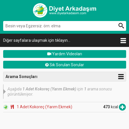
Diğer sayfalara ulaşmak için tıklayın...
Yardım Videoları
Sık Sorulan Sorular
Arama Sonuçları
Aşağıda
1 Adet Kokoreç (Yarım Ekmek)
için
1
arama sonucu
görüntüleniyor.
1 Adet Kokoreç (Yarım Ekmek)
473
kcal