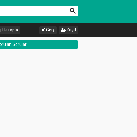
Hesapla
Giriş
Kayıt
orulan Sorular