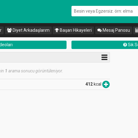
r
Diyet Arkadaşlarım
Başarı Hikayeleri
Mesaj Panosu
deoları
Sık S
çin
1
arama sonucu görüntüleniyor.
412
kcal