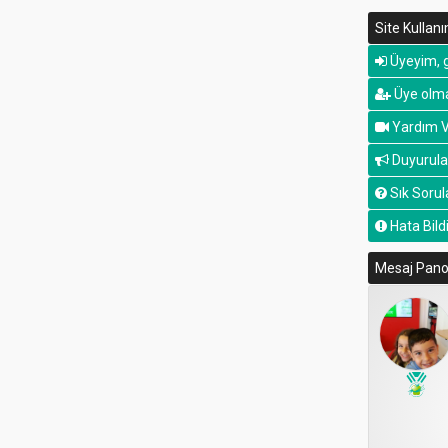
Site Kullan
Üyeyim, g
Üye olma
Yardım V
Duyurula
Sık Sorul
Hata Bildi
Mesaj Pan