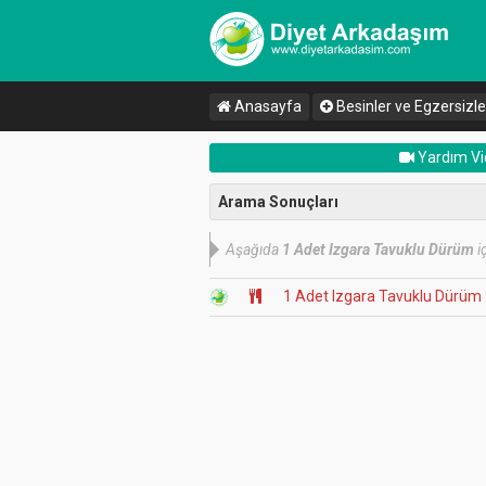
Anasayfa
Besinler ve Egzersizle
Yardım Vi
Arama Sonuçları
Aşağıda
1 Adet Izgara Tavuklu Dürüm
i
1 Adet Izgara Tavuklu Dürüm