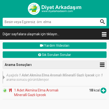
Diğer sayfalara ulaşmak için tıklayın...
Yardım Videoları
Sık Sorulan Sorular
Arama Sonuçları
Aşağıda
1 Adet Akmi̇na Elma Aromalı Mi̇neralli̇ Gazlı İçecek
için
1
arama sonucu görüntüleniyor.
1 Adet Akmi̇na Elma Aromalı
18
kcal
Mi̇neralli̇ Gazlı İçecek