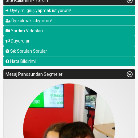
Site Kullanımı / Yardım
Üyeyim, giriş yapmak istiyorum!
Üye olmak istiyorum!
Yardım Videoları
Duyurular
Sık Sorulan Sorular
Hata Bildirimi
Mesaj Panosundan Seçmeler