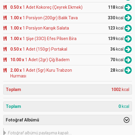
0.50 x
1 Adet Kokoreç (Çeyrek Ekmek)
118
kcal
1.00 x
1 Porsi̇yon (200gr) Balık Tava
330
kcal
1.00 x
1 Porsi̇yon Karışık Salata
123
kcal
1.00 x
1 Şi̇şe (33Cl) Efes Pi̇lsen Bi̇ra
139
kcal
0.50 x
1 Adet (150gr) Portakal
36
kcal
10.00 x
1 Adet (2gr) Çi̇ğ Badem
70
kcal
2.00 x
1 Adet (5gr) Kuru Trabzon
28
kcal
Hurması
Toplam
1002
kcal
Toplam
0
kcal
Fotoğraf Albümü
Fotoğraf albümü paylaşıma kapalı...