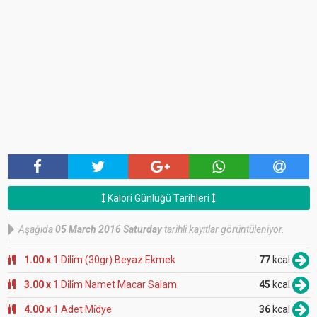
Kalori Günlüğü Tarihleri
Aşağıda
05 March 2016 Saturday
tarihli kayıtlar görüntüleniyor.
1.00 x
1 Di̇li̇m (30gr) Beyaz Ekmek
77
kcal
3.00 x
1 Di̇li̇m Namet Macar Salam
45
kcal
4.00 x
1 Adet Mi̇dye
36
kcal