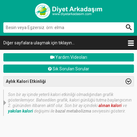
Diğer sayfalara ulaşmak için tıklayın...
Yardım Videoları
Sık Sorulan Sorular
Aylık Kalori Etkinliği
Son bir ay içinde yeterli kalori etkinliği olmadığından grafik
gösterilemiyor. Bahsedilen grafik, kalori günlüğü tutma başlangıcının
2. gününden itibaren aktif olur. Son bir ay içindeki
alınan kalori
ve
yakılan kalori
değişimi ile
bazal metabolizma
seviyesini gösterir.