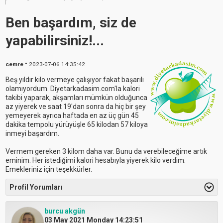
Ben başardım, siz de
yapabilirsiniz!...
•
cemre
2023-07-06 14:35:42
Beş yıldır kilo vermeye çalışıyor fakat başarılı
olamıyordum. Diyetarkadasim.com'la kalori
takibi yaparak, akşamları mümkün olduğunca
az yiyerek ve saat 19'dan sonra da hiç bir şey
yemeyerek ayrıca haftada en az üç gün 45
dakika tempolu yürüyüşle 65 kilodan 57 kiloya
inmeyi başardım.
Vermem gereken 3 kilom daha var. Bunu da verebileceğime artık
eminim. Her istediğimi kalori hesabıyla yiyerek kilo verdim.
Emekleriniz için teşekkürler.
Profil Yorumları
burcu akgün
03 May 2021 Monday 14:23:51