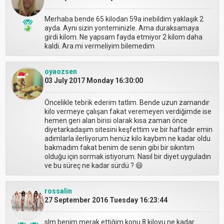
Merhaba bende 65 kilodan 59a inebildim yaklaşık 2
ayda. Aynı sizin yonteminizle. Ama duraksamaya
girdi kilom. Ne yapsam fayda etmiyor 2 kilom daha
kaldi. Ara mi vermeliyim bilemedim
oyaozsen
03 July 2017 Monday 16:30:00
Öncelikle tebrik ederim tatlım. Bende uzun zamandır
kilo vermeye çalışan fakat veremeyen verdiğimde ise
hemen geri alan birisi olarak kısa zaman önce
diyetarkadaşım sitesini keşfettim ve bir haftadır emin
adımlarla ilerliyorum henüz kilo kaybım ne kadar oldu
bakmadım fakat benim de senin gibi bir sıkıntım
olduğu için sormak istiyorum. Nasıl bir diyet uyguladın
ve bu süreç ne kadar sürdü ? 😄
rossalin
27 September 2016 Tuesday 16:23:44
slm benim merak ettiğim konu 8 kiloyu ne kadar