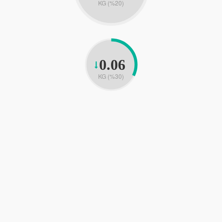
KG (%20)
0.06
KG (%30)