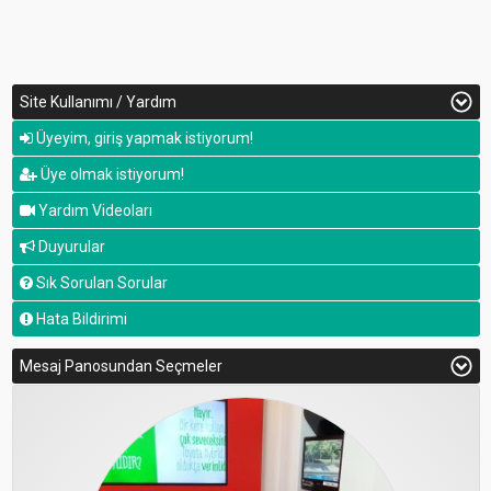
Site Kullanımı / Yardım
Üyeyim, giriş yapmak istiyorum!
Üye olmak istiyorum!
Yardım Videoları
Duyurular
Sık Sorulan Sorular
Hata Bildirimi
Mesaj Panosundan Seçmeler