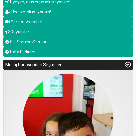
Üyeyim, giriş yapmak istiyorum!
Üye olmak istiyorum!
Yardım Videoları
Duyurular
Sık Sorulan Sorular
Hata Bildirimi
Mesaj Panosundan Seçmeler