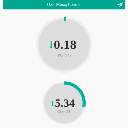
Özel Mesaj Gönder
0.18
KG (%1)
5.34
KG (%28)