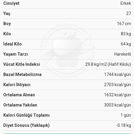
Cinsiyet
Erkek
Yaş
27
Boy
167 cm
Kilo
83 kg
İdeal Kilo
64 kg
Yaşam Tarzı
Hareketli
Vücut Kitle İndeksi
29.8 kg/m2 (Hafif Kilolu)
Bazal Metabolizma
1744 kcal/gün
Kalori İhtiyacı
2703 kcal/gün
Ortalama Alınan
1632 kcal/gün
Ortalama Yakılan
3003 kcal/gün
Kalori Günlüğü Toplamı
1 gün
Diyet Sonucu (Yaklaşık)
-0.18 kg