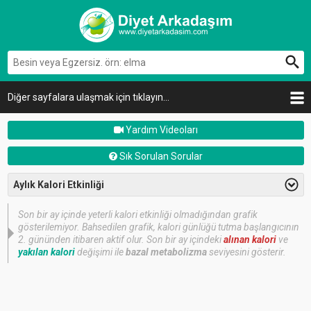
Diğer sayfalara ulaşmak için tıklayın...
Yardım Videoları
Sık Sorulan Sorular
Aylık Kalori Etkinliği
Son bir ay içinde yeterli kalori etkinliği olmadığından grafik
gösterilemiyor. Bahsedilen grafik, kalori günlüğü tutma başlangıcının
2. gününden itibaren aktif olur. Son bir ay içindeki
alınan kalori
ve
yakılan kalori
değişimi ile
bazal metabolizma
seviyesini gösterir.