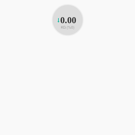
0.00
KG (%0)