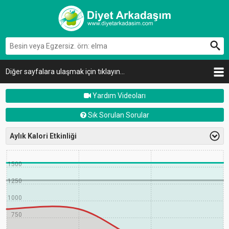
Diğer sayfalara ulaşmak için tıklayın...
Yardım Videoları
Sık Sorulan Sorular
Aylık Kalori Etkinliği
1750
1500
1250
1000
750