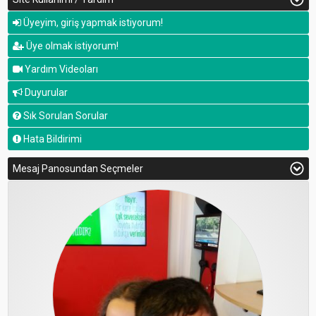
Üyeyim, giriş yapmak istiyorum!
Üye olmak istiyorum!
Yardım Videoları
Duyurular
Sık Sorulan Sorular
Hata Bildirimi
Mesaj Panosundan Seçmeler