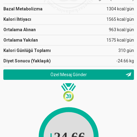
Bazal Metabolizma
1304 kcal/gün
Kalori İhtiyacı
1565 kcal/gün
Ortalama Alınan
963 kcal/gün
Ortalama Yakılan
1575 kcal/gün
Kalori Günlüğü Toplamı
310 gün
Diyet Sonucu (Yaklaşık)
-24.66 kg
Özel Mesaj Gönder
24.66