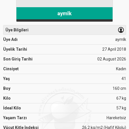
aymlk
Üye Bilgileri
Üye Adı
aymlk
Üyelik Tarihi
27 April 2018
Son Giriş Tarihi
02 August 2026
Cinsiyet
Kadın
Yaş
41
Boy
160 cm
Kilo
67 kg
İdeal Kilo
57 kg
Yaşam Tarzı
Hareketsiz
Vücut Kitle İndeksi
26.2 kg/m2 (Hafif Kilolu)