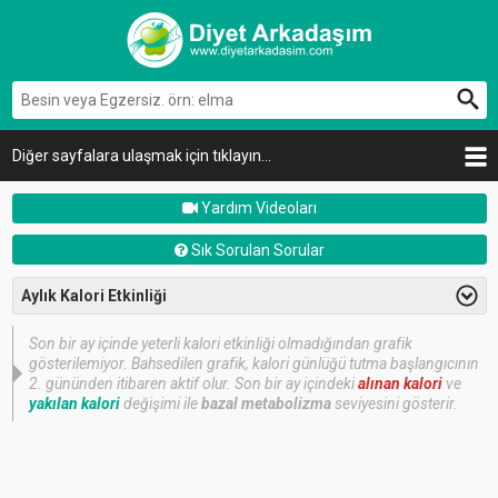
Diğer sayfalara ulaşmak için tıklayın...
Yardım Videoları
Sık Sorulan Sorular
Aylık Kalori Etkinliği
Son bir ay içinde yeterli kalori etkinliği olmadığından grafik
gösterilemiyor. Bahsedilen grafik, kalori günlüğü tutma başlangıcının
2. gününden itibaren aktif olur. Son bir ay içindeki
alınan kalori
ve
yakılan kalori
değişimi ile
bazal metabolizma
seviyesini gösterir.