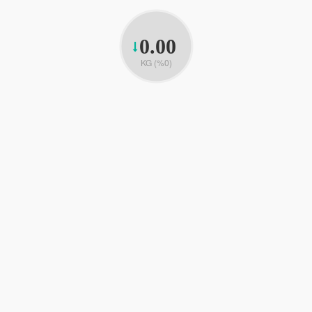
0.00
KG (%0)