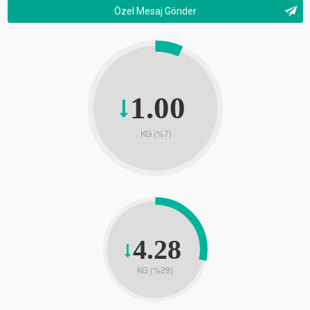
Özel Mesaj Gönder
1.00
KG (%7)
4.28
KG (%29)