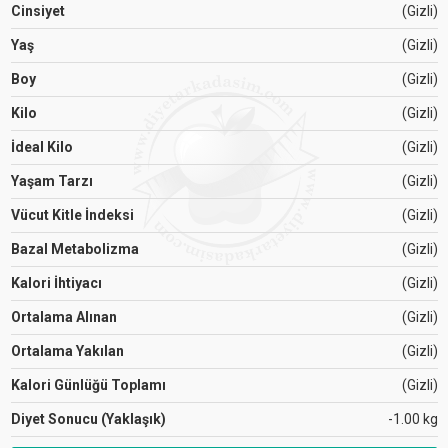
Cinsiyet
(Gizli)
Yaş
(Gizli)
Boy
(Gizli)
Kilo
(Gizli)
İdeal Kilo
(Gizli)
Yaşam Tarzı
(Gizli)
Vücut Kitle İndeksi
(Gizli)
Bazal Metabolizma
(Gizli)
Kalori İhtiyacı
(Gizli)
Ortalama Alınan
(Gizli)
Ortalama Yakılan
(Gizli)
Kalori Günlüğü Toplamı
(Gizli)
Diyet Sonucu (Yaklaşık)
-1.00 kg