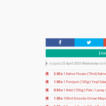
Kal
Aşağıda
23 April 2025 Wednesday
tarih
2.00 x
1 Kahve Fi̇ncanı (75ml) Kahv
1.00 x
1 Porsi̇yon (100gr) Yeşi̇l Sala
0.50 x
1 Adet (100gr) Pi̇de / Lavaş /
1.00 x
100ml Smooti̇e Orman Meyveli