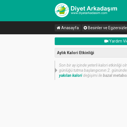
Anasayfa
Besinler ve Egzersizle
Yardım Vi
Aylık Kalori Etkinliği
Son bir ay içinde yeterli kalori etkinliği
günlüğü tutma başlangıcının 2. gününden i
yakılan kalori
değişimi ile
bazal metabo