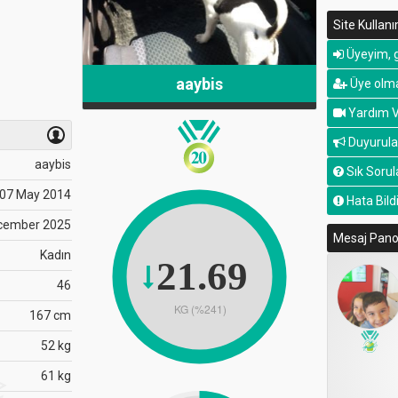
Site Kullan
Üyeyim, g
aaybis
Üye olma
Yardım V
Duyurula
aaybis
Sık Sorul
07 May 2014
Hata Bildi
cember 2025
Mesaj Pan
Kadın
21.69
46
KG (%241)
167 cm
52 kg
61 kg