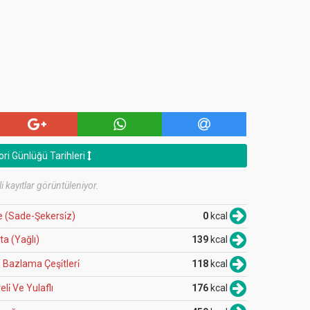
ori Günlüğü Tarihleri
li kayıtlar görüntüleniyor.
e (Sade-Şekersi̇z)
0
kcal
ta (Yağlı)
139
kcal
 Bazlama Çeşi̇tleri̇
118
kcal
̇ Ve Yulaflı
176
kcal