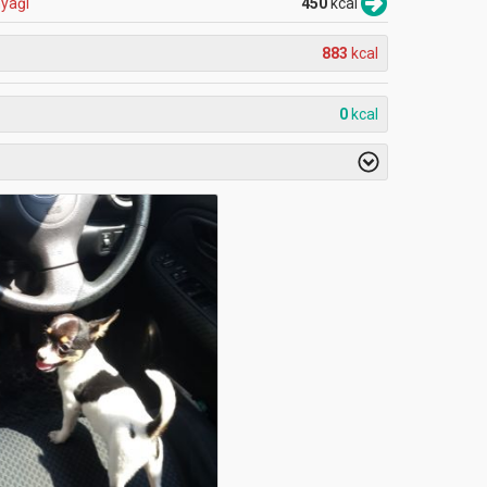
nyağı
450
kcal
883
kcal
0
kcal