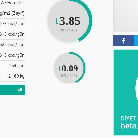
Az Hareketli
kg/m2 (Zayıf)
3.85
173 kcal/gün
KG (%43)
613 kcal/gün
625 kcal/gün
613 kcal/gün
169 gün
0.09
KG (%45)
-21.69 kg