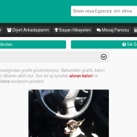
r
Diyet Arkadaşlarım
Başarı Hikayeleri
Mesaj Panosu
deoları
Sık S
 olmadığından grafik gösterilemiyor. Bahsedilen grafik, kalori
tibaren aktif olur. Son bir ay içindeki
alınan kalori
ve
lizma
seviyesini gösterir.