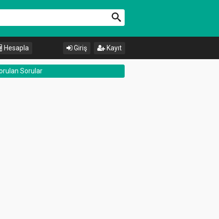
Hesapla
Giriş
Kayıt
orulan Sorular