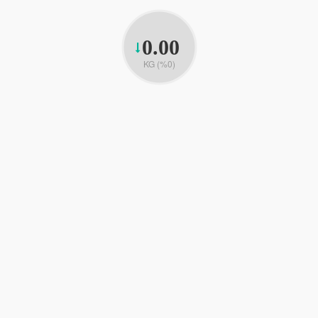
0.00
KG (%0)