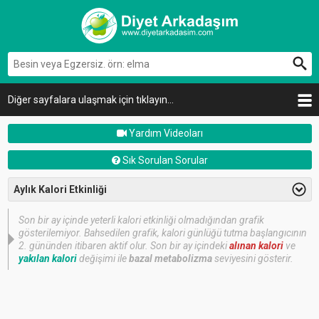
Diğer sayfalara ulaşmak için tıklayın...
Yardım Videoları
Sık Sorulan Sorular
Aylık Kalori Etkinliği
Son bir ay içinde yeterli kalori etkinliği olmadığından grafik
gösterilemiyor. Bahsedilen grafik, kalori günlüğü tutma başlangıcının
2. gününden itibaren aktif olur. Son bir ay içindeki
alınan kalori
ve
yakılan kalori
değişimi ile
bazal metabolizma
seviyesini gösterir.