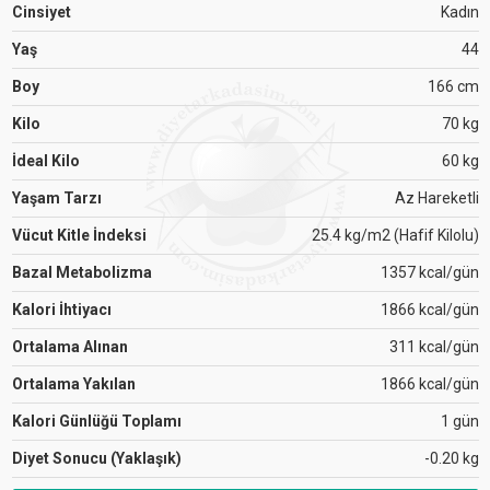
Cinsiyet
Kadın
Yaş
44
Boy
166 cm
Kilo
70 kg
İdeal Kilo
60 kg
Yaşam Tarzı
Az Hareketli
Vücut Kitle İndeksi
25.4 kg/m2 (Hafif Kilolu)
Bazal Metabolizma
1357 kcal/gün
Kalori İhtiyacı
1866 kcal/gün
Ortalama Alınan
311 kcal/gün
Ortalama Yakılan
1866 kcal/gün
Kalori Günlüğü Toplamı
1 gün
Diyet Sonucu (Yaklaşık)
-0.20 kg