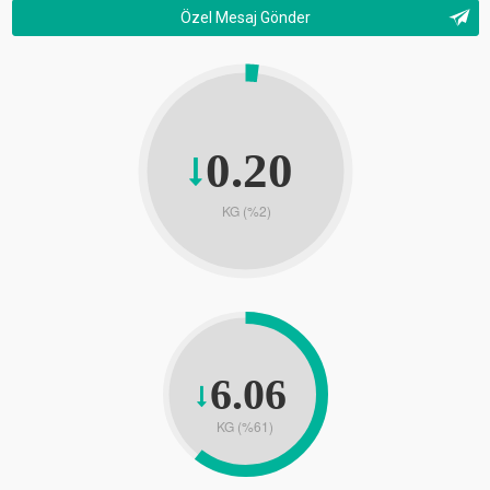
Özel Mesaj Gönder
0.20
KG (%2)
6.06
KG (%61)