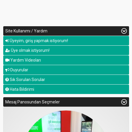
Site Kullanımı / Yardım
Üyeyim, giriş yapmak istiyorum!
Üye olmak istiyorum!
Yardım Videoları
Duyurular
Sık Sorulan Sorular
Hata Bildirimi
Mesaj Panosundan Seçmeler