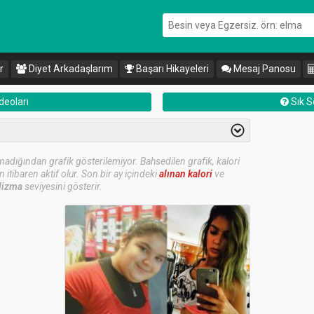
r
Diyet Arkadaşlarım
Başarı Hikayeleri
Mesaj Panosu
deoları
Sık S
 olmadığından grafik gösterilemiyor. Bahsedilen grafik, kalori
tibaren aktif olur. Son bir ay içindeki
alınan kalori
ve
lizma
seviyesini gösterir.