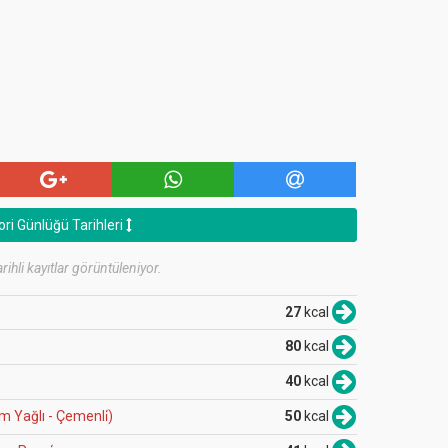
ori Günlüğü Tarihleri
rihli kayıtlar görüntüleniyor.
27
kcal
80
kcal
40
kcal
ım Yağlı - Çemenli̇)
50
kcal