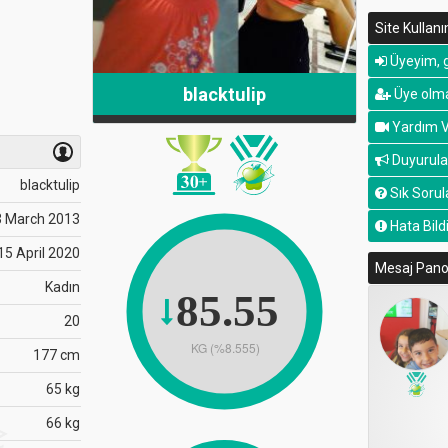
Site Kullan
Üyeyim, g
blacktulip
Üye olma
Yardım V
Duyurula
blacktulip
Sık Sorul
3 March 2013
Hata Bildi
15 April 2020
Mesaj Pan
Kadın
85.55
20
KG (%8.555)
177 cm
65 kg
66 kg