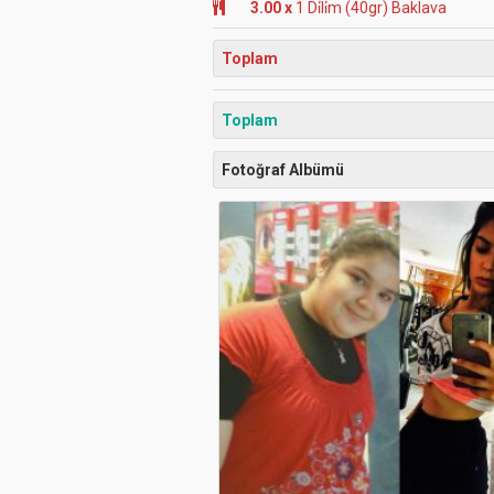
3.00 x
1 Di̇li̇m (40gr) Baklava
Toplam
Toplam
Fotoğraf Albümü