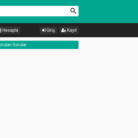
Hesapla
Giriş
Kayıt
orulan Sorular