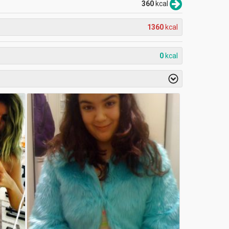
360
kcal
1360
kcal
0
kcal