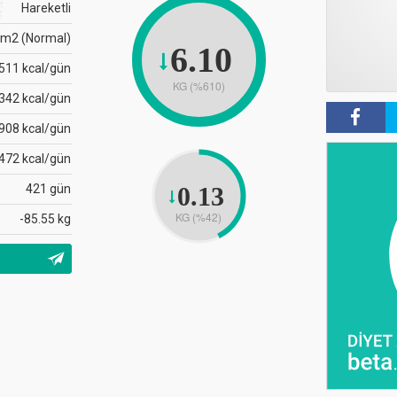
Hareketli
/m2 (Normal)
6.10
511 kcal/gün
KG (%610)
342 kcal/gün
908 kcal/gün
472 kcal/gün
421 gün
0.13
KG (%42)
-85.55 kg