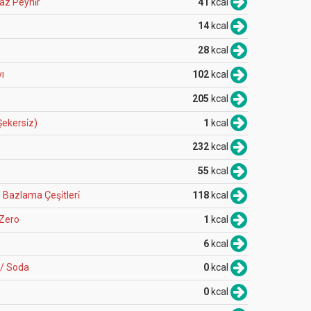
z Peyni̇r
41
kcal
14
kcal
28
kcal
vı
102
kcal
205
kcal
ekersi̇z)
1
kcal
232
kcal
55
kcal
 Bazlama Çeşi̇tleri̇
118
kcal
 Zero
1
kcal
6
kcal
 / Soda
0
kcal
)
0
kcal