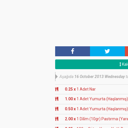
Kal
Aşağıda
16 October 2013 Wednesday
ta
0.25 x
1 Adet Nar
1.00 x
1 Adet Yumurta (Haşlanmış)
0.50 x
1 Adet Yumurta (Haşlanmış)
2.00 x
1 Di̇li̇m (10gr) Pastırma (Yar