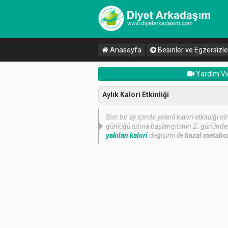
Anasayfa
Besinler ve Egzersizle
Yardım Vi
Aylık Kalori Etkinliği
Son bir ay içinde yeterli kalori etkinliği
günlüğü tutma başlangıcının 2. gününden i
yakılan kalori
değişimi ile
bazal metabo