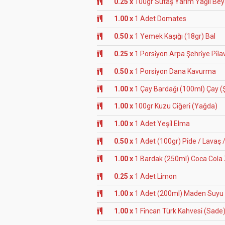
0.25 x
100gr Sütaş Yarım Yağlı Beya
1.00 x
1 Adet Domates
0.50 x
1 Yemek Kaşığı (18gr) Bal
0.25 x
1 Porsi̇yon Arpa Şehri̇ye Pi̇la
0.50 x
1 Porsi̇yon Dana Kavurma
1.00 x
1 Çay Bardağı (100ml) Çay (Ş
1.00 x
100gr Kuzu Ci̇ğeri̇ (Yağda)
1.00 x
1 Adet Yeşi̇l Elma
0.50 x
1 Adet (100gr) Pi̇de / Lavaş /
1.00 x
1 Bardak (250ml) Coca Cola
0.25 x
1 Adet Li̇mon
1.00 x
1 Adet (200ml) Maden Suyu
1.00 x
1 Fi̇ncan Türk Kahvesi̇ (Sade