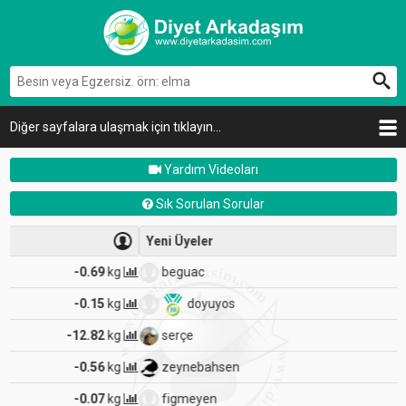
Diğer sayfalara ulaşmak için tıklayın...
Yardım Videoları
Sık Sorulan Sorular
Yeni Üyeler
beguac
-0.07
kg
doyuyos
-12.82
kg
serçe
-0.82
kg
zeynebahsen
-0.56
kg
figmeyen
-1.18
kg