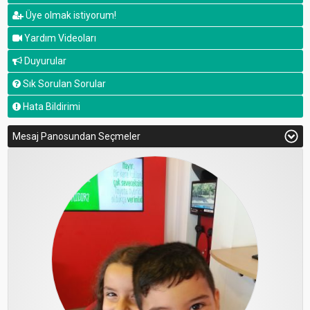
Üye olmak istiyorum!
Yardım Videoları
Duyurular
Sık Sorulan Sorular
Hata Bildirimi
Mesaj Panosundan Seçmeler