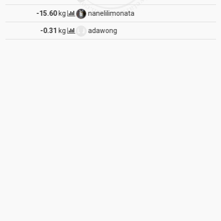
nanelilimonata
-1.53
kg
adawong
-0.27
kg